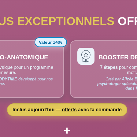
US EXCEPTIONNELS
OF
Valeur 149€
O-ANATOMIQUE
BOOSTER DE
ysique pour un programme
7 étapes
pour com
mesure.
motiv
ODYTIME
développé pour nos
Créé par
Alizée 
es.
psychologie spéciali
dans l
Inclus aujourd’hui —
offerts
avec ta commande
+