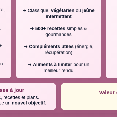
te,
➜ Classique,
végétarien
ou
jeûne
intermittent
,
➜
500+ recettes
simples &
gourmandes
+
➜
Compléments utiles
(énergie,
récupération)
re
➜
Aliments à limiter
pour un
meilleur rendu
ses à jour
Valeur 
 recettes et plans.
vec un
nouvel objectif
.