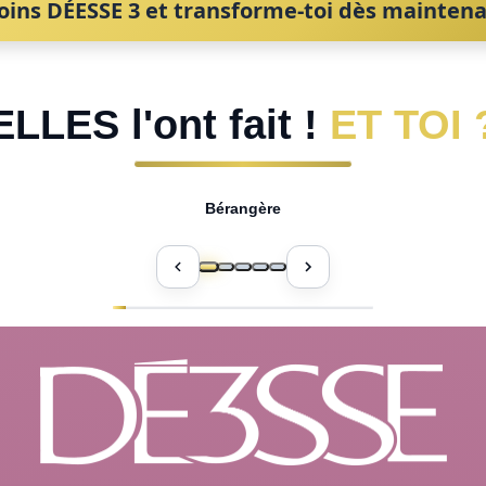
oins DÉESSE 3 et transforme-toi dès maintena
ELLES l'ont fait !
ET TOI 
Bérangère
Précédent
Suivant