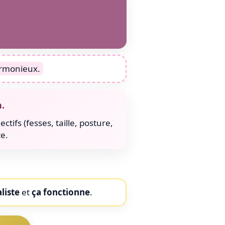
harmonieux.
.
tifs (fesses, taille, posture,
te.
liste
et
ça fonctionne
.