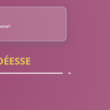
urse*
.
DÉESSE