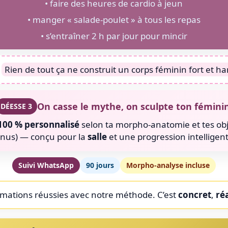
• faire des heures de cardio à jeun
• manger « salade-poulet » à tous les repas
• s’entraîner 2 h par jour pour mincir
Rien de tout ça ne construit un corps féminin fort et 
On casse le mythe, on sculpte ton féminin
DÉESSE 3
100 % personnalisé
selon ta morpho-anatomie et tes objec
onus) — conçu pour la
salle
et une progression intelligen
Suivi WhatsApp
90 jours
Morpho-analyse incluse
mations réussies avec notre méthode. C’est
concret
,
réa