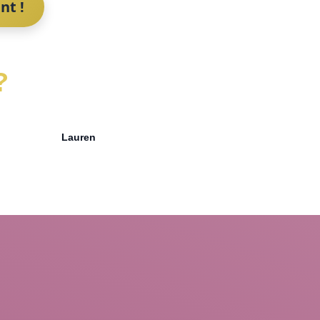
nt !
?
Lauren
Aly