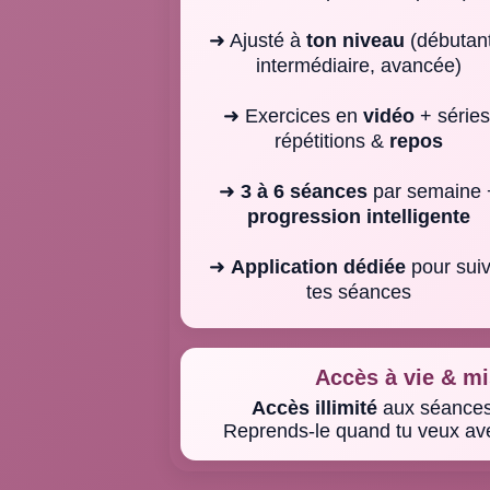
➜ Ajusté à
ton niveau
(débutan
intermédiaire, avancée)
➜ Exercices en
vidéo
+ séries
répétitions &
repos
➜
3 à 6 séances
par semaine 
progression intelligente
➜
Application dédiée
pour suiv
tes séances
Accès à vie & mi
Accès illimité
aux séances,
Reprends-le quand tu veux a